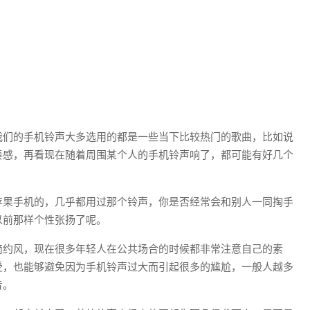
我们的手机铃声大多选用的都是一些当下比较热门的歌曲，比如说
奏感，再看现在随着周围某个人的手机铃声响了，都可能有好几个
苹果手机的，几乎都用过那个铃声，你是否经常会和别人一同掏手
以前那样个性张扬了呢。
简约风，现在很多年轻人在公共场合的时候都非常注意自己的素
受，也能够避免因为手机铃声过大而引起很多的尴尬，一般人越多
音。