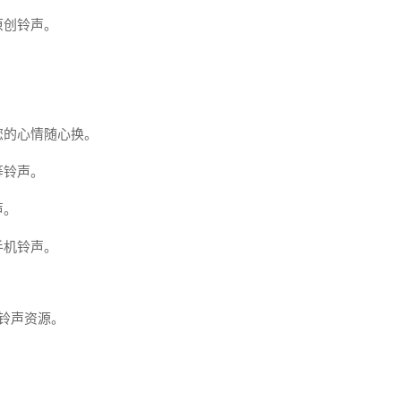
原创铃声。
您的心情随心换。
等铃声。
声。
手机铃声。
机铃声资源。