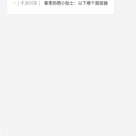
[ 手游问答 ]
春季防晒小贴士：以下哪个面部器官对紫外线更敏感