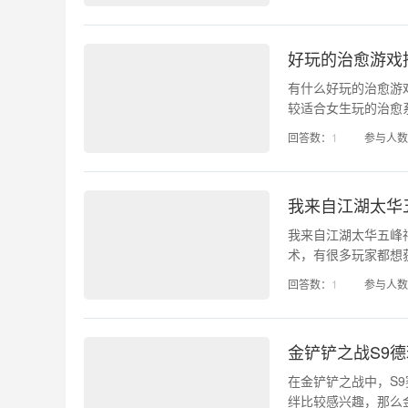
呢。有需要的小伙伴
好玩的治愈游戏
有什么好玩的治愈游
较适合女生玩的治愈
这些手游都是202
回答数：
1
参与人数
分有趣，非常治愈，
我来自江湖太华
我来自江湖太华五峰
术，有很多玩家都想
五峰神剑获取方法给
回答数：
1
参与人数
务概述。华山关系好
金铲铲之战S9
在金铲铲之战中，S
绊比较感兴趣，那么