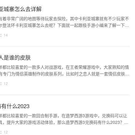
亚城寨怎么去详解
有着非常广阔的地图等待玩家去探险，其中卡利亚城寨就有不少玩家不
尔登法环卡利亚城寨怎么去呢？下面就一起跟极手游小编来了解一下卡
略吧！艾尔登法环卡利亚城寨怎么走1、打开游戏地图，前往四钟
：
14
，沿大路向北行进;3、来到赐福点位置后，即可
人是谁的皮肤
伴都比较喜爱的一款多人对战游戏，在王者荣耀游戏中，大家熟知的情
也有专门为情侣英雄制作的皮肤系列，比如时之恋人就是一套情侣皮肤，
王者荣耀时之恋人是谁的皮肤？下面小编给大家整理了王者荣耀时之恋
：
12
家一起来看看就知道了呢。 王者荣耀时之
有什么2023
伴都比较喜爱的一款回合制手游，在造梦西游3游戏中，兑换码可以让
具，提升大家的游戏活动体验，那么造梦西游3兑换码有什么2023？下
造梦西游3福利兑换码大全介绍，感兴趣的小伙伴一起来看看就知道了
：
12