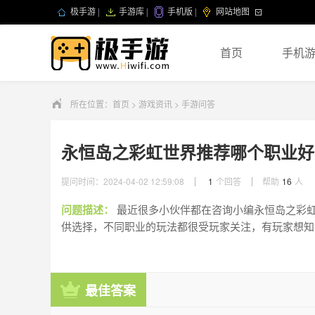
极手游
|
手游库
|
手机版
|
网站地图
首页
手机
所在位置：
首页
>
游戏资讯
>
手游问答
永恒岛之彩虹世界推荐哪个职业好
提问时间：2024-04-02 12:59:08
1
个回答
帮助
16
人
问题描述：
最近很多小伙伴都在咨询小编永恒岛之彩虹世界推荐哪个职业好玩？在永恒岛之彩虹世界中，有不少职业可
供选择，不同职业的玩法都很受玩家关注，有玩家想知
强势职业选择攻略介绍，感兴趣的小伙伴一起来看
最佳答案