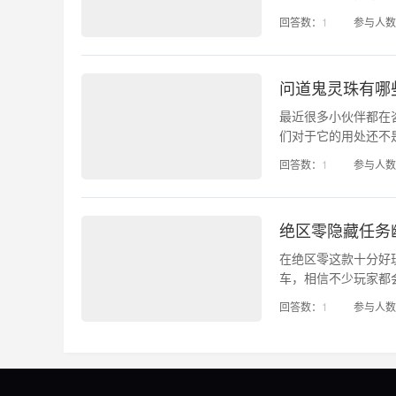
战S9德玛西亚羁绊
回答数：
1
参与人数
天会为大家推送最新
问道鬼灵珠有哪
最近很多小伙伴都在
们对于它的用处还不
来看看就知道了呢。
回答数：
1
参与人数
务用品，使用鬼灵珠
绝区零隐藏任务
在绝区零这款十分好
车，相信不少玩家都
整理了相关的隐藏任
回答数：
1
参与人数
区零隐藏任务幽灵列