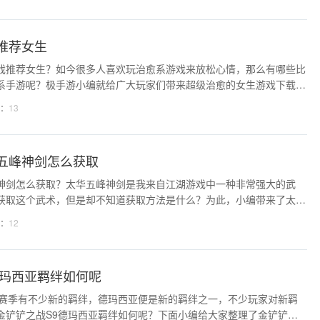
一定不要错过哦。 造梦西游3福利兑换
推荐女生
戏推荐女生？如今很多人喜欢玩治愈系游戏来放松心情，那么有哪些比
系手游呢？极手游小编就给广大玩家们带来超级治愈的女生游戏下载，
3年新出的养成类手游，这些游戏的画面非常唯美好看，游戏中的角色十
：
13
能够让大家轻松享受游戏，这些游戏玩法也比
五峰神剑怎么获取
神剑怎么获取？太华五峰神剑是我来自江湖游戏中一种非常强大的武
获取这个武术，但是却不知道获取方法是什么？为此，小编带来了太华
大家，希望可以帮助到大家。我来自江湖太华五峰神剑获取方法一、任
：
12
到一定程度，去长安街东边乱逛就会触发任务，去
德玛西亚羁绊如何呢
9赛季有不少新的羁绊，德玛西亚便是新的羁绊之一，不少玩家对新羁
金铲铲之战S9德玛西亚羁绊如何呢？下面小编给大家整理了金铲铲之