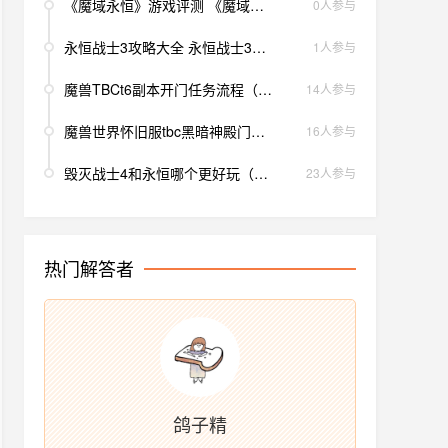
《魔域永恒》游戏评测 《魔域永恒》好玩吗
0人参与
永恒战士3攻略大全 永恒战士3攻略
1人参与
魔兽TBCt6副本开门任务流程（永恒水瓶任务哪里接）
14人参与
魔兽世界怀旧服tbc黑暗神殿门任务（魔兽世界永恒水瓶任务）
16人参与
毁灭战士4和永恒哪个更好玩（为什么永恒更受欢迎）
23人参与
热门解答者
鸽子精