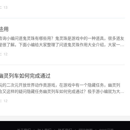
效果攻略介绍，感兴趣的小伙伴一起下载来体验游戏的乐趣吧。这里每
：
13
最全的攻略，有需要的小伙伴一定不要错过哦。
些用
咨询小编问道鬼灵珠有哪些用？鬼灵珠是游戏中的一种道具，很多道友
是很了解。下面小编给大家整理了问道鬼灵珠作用大全介绍，大家一起
 问道鬼灵珠作用大全介绍 1、鬼灵珠是妖魔道等特殊任务的任
：
12
后可以完成指定任务。 2、可以用鬼灵珠来
幽灵列车如何完成通过
玩的二次元开放世界动作类游戏，在游戏中有一个隐藏任务，幽灵列
会又这样的疑问隐藏任务幽灵列车如何完成通过？极手游小编就为大家
务幽灵列车完成方法攻略介绍，感兴趣的小伙伴们不要错过了！ 绝
：
12
车如何完成通过1、首先游戏内时间需要在17：