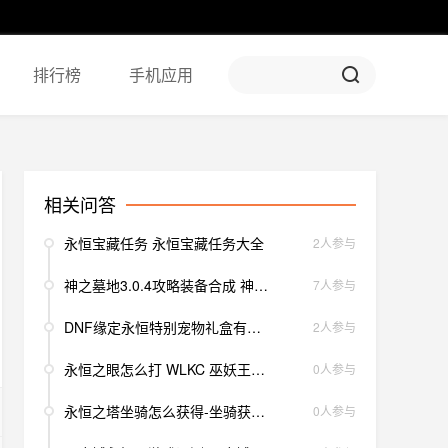
排行榜
手机应用
相关问答
永恒宝藏任务 永恒宝藏任务大全
2人参与
神之墓地3.0.4攻略装备合成 神之墓地远古之永恒头颅怎么合成
7人参与
DNF缘定永恒特别宠物礼盒有什么-缘定永恒特别宠物礼盒道具一览
2人参与
永恒之眼怎么打 WLKC 巫妖王之怒怀旧服《永恒之眼》攻略
0人参与
永恒之塔坐骑怎么获得-坐骑获取攻略
0人参与