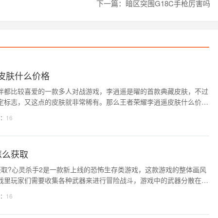
下一篇：暗区突围G18C手枪厉害吗
皮肤什么价格
伴都比较喜爱的一款多人对战游戏，李逍遥是曜的首款典藏皮肤，不过
定标志，又这点的皮肤就非常稀有。那么王者荣耀李逍遥皮肤什么价
整理了王者荣耀曜李逍遥皮肤价格大全介绍，大家一起来看看就知道了
：
16
李逍遥皮肤价格大全介绍 一、皮肤价格介绍
怎么获取
获取?心灵杀手2是一款新上线的恐怖生存类游戏，这款游戏的整体画风
戏里玩家们需要收集各种武器来进行冒险战斗，游戏中的武器分散在各
是需要使用密码才能获取的，游戏中共有八件武器，这些武器分别需要
：
16
小编就给大家带来心灵杀手2全武器位置及获