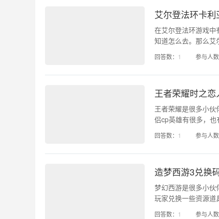
艾尔登法环卡利
在艾尔登法环游戏中
知道怎么去。那么艾
利亚城寨前往方法攻
回答数：
1
参与人数
楼;2、到达四钟楼后
王者荣耀时之恋
王者荣耀是很多小伙
侣cp英雄有很多，
很多小伙伴都不清楚
回答数：
1
参与人数
人皮肤攻略介绍，大
造梦西游3兑换码
梦幻西游是很多小伙
玩家兑换一些资源道
面小编给大家整理了
回答数：
1
参与人数