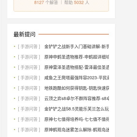
8127
个解答
帮助
5032
人
最新提问
[ 手游问答 ]
金铲铲之战新手入门基础讲解-新手入门攻略大全
[ 手游问答 ]
原神申鹤圣遗物推荐-申鹤超详细培养攻略
[ 手游问答 ]
原神雷泽圣遗物搭配-雷泽最佳圣遗物推荐
[ 手游问答 ]
咸鱼之王爬塔最强阵容2023-平民最强阵容搭配
[ 手游问答 ]
地铁跑酷如何获得钥匙-钥匙快速获得方法一览
[ 手游问答 ]
云顶之弈s8卓尔不群阵容推荐-s8卓尔不群完美
[ 手游问答 ]
金铲铲之战S8.5灵能乐芙兰怎么玩-灵能乐芙兰
[ 手游问答 ]
原神七七值得培养吗-七七值不值得练
[ 手游问答 ]
原神鹤观岛迷雾怎么解除-鹤观岛迷雾任务攻略大