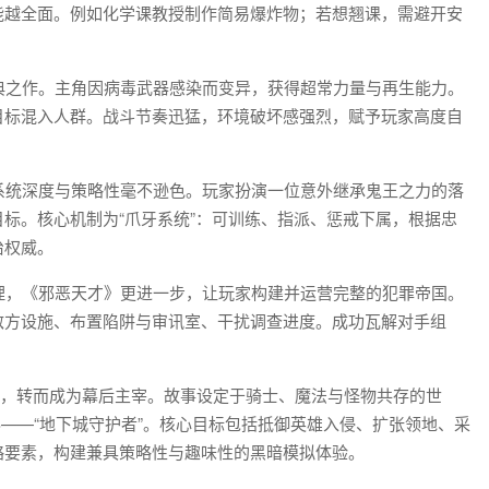
能越全面。例如化学课教授制作简易爆炸物；若想翘课，需避开安
经典之作。主角因病毒武器感染而变异，获得超常力量与再生能力。
目标混入人群。战斗节奏迅猛，环境破坏感强烈，赋予玩家高度自
但系统深度与策略性毫不逊色。玩家扮演一位意外继承鬼王之力的落
标。核心机制为“爪牙系统”：可训练、指派、惩戒下属，根据忠
治权威。
管理，《邪恶天才》更进一步，让玩家构建并运营完整的犯罪帝国。
敌方设施、布置陷阱与审讯室、干扰调查进度。成功瓦解对手组
视角，转而成为幕后主宰。故事设定于骑士、魔法与怪物共存的世
S——“地下城守护者”。核心目标包括抵御英雄入侵、扩张领地、采
略要素，构建兼具策略性与趣味性的黑暗模拟体验。