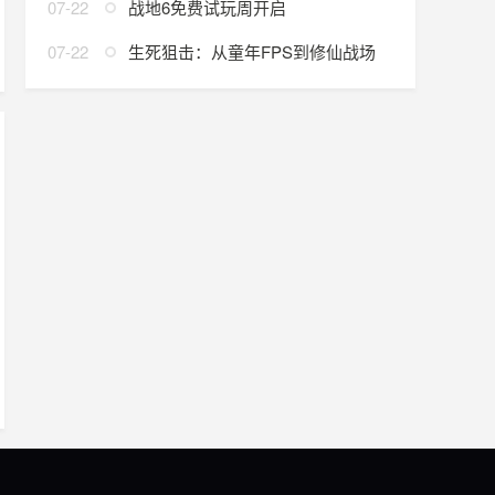
07-22
战地6免费试玩周开启
07-22
生死狙击：从童年FPS到修仙战场