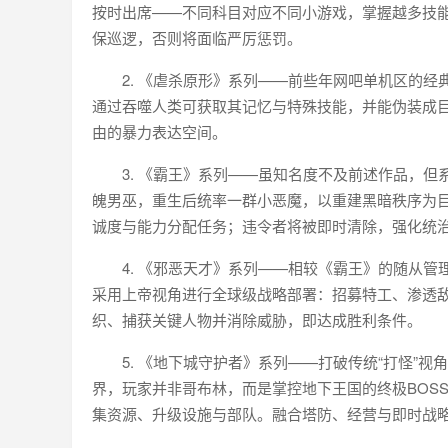
按时出席——不同科目对应不同小游戏，掌握越多技
保巡逻，否则将面临严厉惩罚。
2. 《虐杀原形》系列——前些年网吧单机区的
通过吞噬人类可获取其记忆与特殊技能，并能伪装成
由的暴力表达空间。
3. 《霸王》系列——虽知名度不及前述作品，
魄男巫，重生后统率一群小恶魔，以重建黑暗秩序为目
诚度与能力分配任务；违令者将被即时清除，强化统
4. 《邪恶天才》系列——相较《霸王》的随从
采用上帝视角进行全球级战略部署：招募特工、渗透
织、捕获关键人物并消除威胁，即达成胜利条件。
5. 《地下城守护者》系列——打破传统“打怪”
界，玩家并非哥布林，而是掌控地下王国的终极BOS
集资源、升级设施与部队。融合塔防、经营与即时战