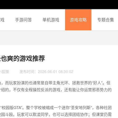
游戏
手游问答
单机游戏
游戏攻略
专题合集
派也爽的游戏推荐
小狐狸
发布时间：2026-06-01 08:30:02
，而玩家扮演的也通常是自带主角光环、拯救世界的“好人”。但
介绍的，不仅有全程操控反派的游戏，还有能让你运营邪恶势力的
“校园版GTA”。整个学校被缩成一个迷你“圣安地列斯”，各种社团
校园斗殴。玩家可以欺凌同学，也可以选择团结协作；但课堂仍需