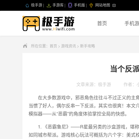
极手游
|
手游库
|
手机版
|
网站地图
首页
手机
所在位置：
首页
>
游戏资讯
>
新手攻略
当个反
文章来源：极手游
作者：
在大多数游戏中，邪恶角色往往斗不过正义的主角
当惯了好人，偶尔反串一下反派，其实也很爽！本文
模拟器——从“恶霸”的角度体验掌控全局的快感。
1. 《恶霸鲁尼》——R星最另类的沙盒游戏，堪称
如同城市帮派。游戏核心玩法可概括为六个字：美式