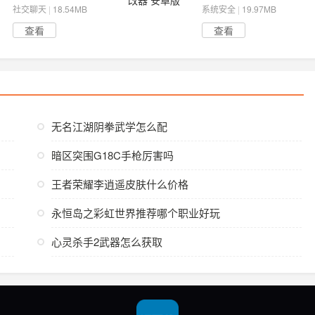
社交聊天
|
18.54MB
系统安全
|
19.97MB
查看
查看
无名江湖阴拳武学怎么配
暗区突围G18C手枪厉害吗
王者荣耀李逍遥皮肤什么价格
永恒岛之彩虹世界推荐哪个职业好玩
心灵杀手2武器怎么获取