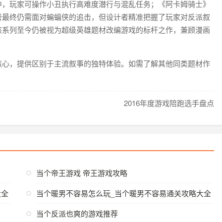
C中，玩家可操作小丑执行高难度潜行与混乱任务；《阿卡姆骑士》
管最终仍需面对蝙蝠侠的追击，但设计者精准把握了玩家对反派叙
该系列至今仍被视为超级英雄题材改编游戏的标杆之作，兼顾漫画
核心，提供区别于主流叙事的独特体验。如需了解其他同类题材作
2016年度游戏陪跑选手盘点
当个帝王游戏 帝王游戏攻略
大全
当个暖男不容易怎么玩_当个暖男不容易通关攻略大全
当个反派也爽的游戏推荐