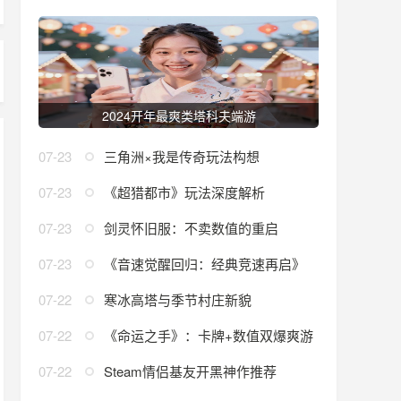
2024开年最爽类塔科夫端游
07-23
三角洲×我是传奇玩法构想
07-23
《超猎都市》玩法深度解析
07-23
剑灵怀旧服：不卖数值的重启
07-23
《音速觉醒回归：经典竞速再启》
版
07-22
寒冰高塔与季节村庄新貌
07-22
《命运之手》：卡牌+数值双爆爽游
07-22
Steam情侣基友开黑神作推荐