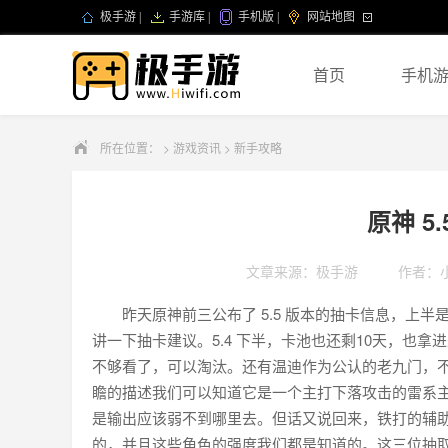
极手游
|
手游库
|
手机版
|
网站地图
首页
手机
所在位置：
>
游戏资讯
>
新手攻略
原神 5
文章来源：极手游
作者：
昨天原神前三公布了 5.5 版本的抽卡信息，上
讲一下抽卡建议。5.4 下半，卡池也还剩10天，也拿
不够看了，可以淘汰。还有温迪作为公认的老九门，不
瞻的描述我们可以知道它是一个主打下落攻击的雷系主
是输出应该弱不到哪里去。但话又说回来，铁打的辅助流
的，并且这些角色的强度我们都是知道的。这三位抽