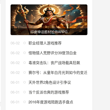
印度神话题材尬帅ARPG
06-02
职业经理人游戏推荐
中文版
06-02
怪物猎人荒野评分39登顶白金
06-02
毒液突击队：丧尸战场载具狂飙
06-02
赛尔号：从童年白月光到如今的变迁
06-01
天外世界2角色设计引争议
06-01
当个反派也爽的游戏推荐
06-01
2016年度游戏陪跑选手盘点