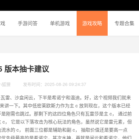
游戏
手游问答
单机游戏
游戏攻略
专题合集
.5 版本抽卡建议
小狐狸
发布时间：2025-08-26 09:24:37
半是瓦雷、沙盒闲云，下半是希诺宁和温迪。好，这个视频我们就来
进来讲一下。其中低密莱欧斯力作为主 c 放到现在，这个版本已经
是刚需也跳过。那剩下的这四位角色只有瓦雷莎是主 c， 通过前
 c， 它是以下落攻击为核心玩法的角色，虽然说它是雷元素，但
水的 c， 前面三位都是辅助和副 c， 抽取价值还是要高一点
取优先级最高的是希诺宁，其次水神，再就是闲云和希诺宁，他们