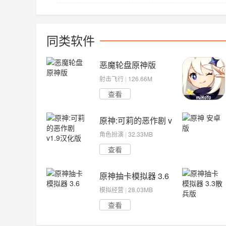
同类软件
恶魔轮盘原神版
射击飞行
|
126.66M
查看
原神:可莉的恶作剧 v1.9汉化版
角色扮演
|
32.33MB
查看
原神抽卡模拟器 3.6
模拟经营
|
28.03MB
查看