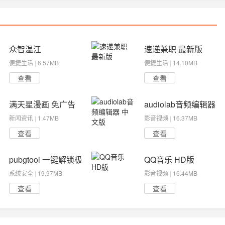
众智温江
速递兼职 最新版
便捷生活
|
6.57MB
便捷生活
|
14.10MB
查看
查看
满天星漫画 免广告
audiolab音频编辑器 
新闻资讯
|
1.47MB
影音视频
|
16.37MB
查看
查看
pubgtool 一键解锁极限帧率
QQ音乐 HD版
系统安全
|
19.97MB
影音视频
|
16.44MB
查看
查看