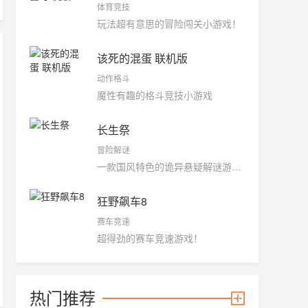
体育竞技
玩法超有意思的冒险闯关小游戏！
该死的混蛋 联机版
动作格斗
魔性有趣的格斗竞技小游戏
长生祭
冒险解谜
一款国风特色的诡异悬疑解谜游戏。
狂野飙车8
赛车竞速
超得劲的赛车竞速游戏！
热门推荐