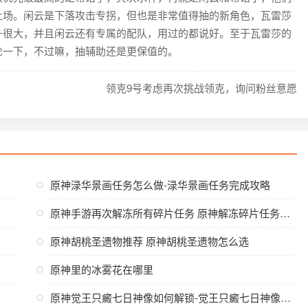
上场。闲云是下落攻击专拐，但也是非常值得抽的新角色，瓦雷莎
升很大，并且闲云还有专属的配队，用过的都说好。至于瓦雷莎的
论一下，不过嘛，抽辅助还是更保值的。
领克9号考虑再次挑战领克，询问粉丝意愿
原神渌华景画任务怎么做-渌华景画任务完成攻略
原神手游再次解冻所有碎片任务 原神解冻碎片任务攻略
原神胡桃圣遗物推荐 原神胡桃圣遗物怎么选
原神里的冰雾花在哪里
原神觉王只癜七日神像如何解锁-觉王只癜七日神像解锁方法