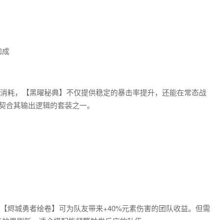
加成
值消耗，【黑曜秘典】不仅提供稳定的暴击率提升，还能在常态战
最契合其输出逻辑的套装之一。
【烬城勇者绘卷】可为队友带来+40%元素伤害的团队收益。但需