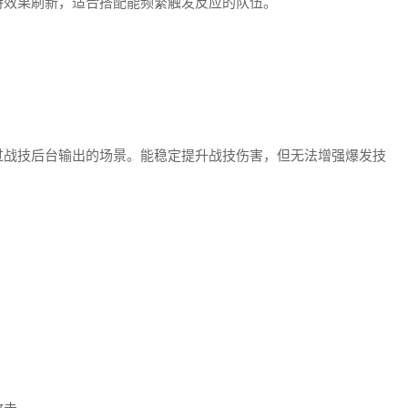
持效果刷新，适合搭配能频繁触发反应的队伍。
过战技后台输出的场景。能稳定提升战技伤害，但无法增强爆发技
攻击