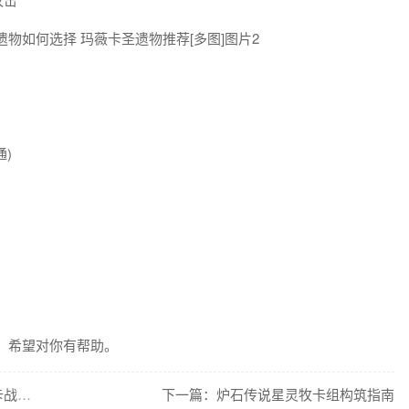
通)
容，希望对你有帮助。
上一篇：三角洲行动零号大坝与长弓溪谷机密性价比卡战备怎么选
下一篇：炉石传说星灵牧卡组构筑指南