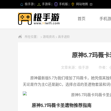
极手游
|
手游库
|
手机版
|
网站地图
首页
手机
所在位置：
>
游戏资讯
>
高手进阶
原神5.7玛薇
文章来源：极手游
作者：
原神最新版5.7为我们增加了玛薇卡，她凭借其
无论是作为主C还是副C，选择合适的圣遗物套装和词
原神5.7玛薇卡圣遗物推荐指南