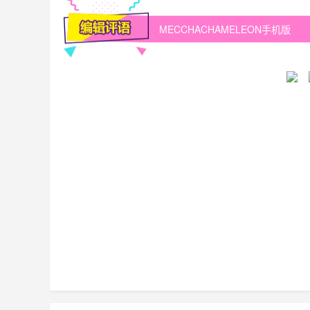
MECCHACHAMELEON手机版