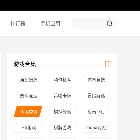
排行榜
手机应用
游戏合集
角色扮演
动作格斗
体育竞技
赛车竞速
策略卡牌
冒险解谜
休闲益智
模拟经营
射击飞行
H5游戏
棋牌游戏
moba对战