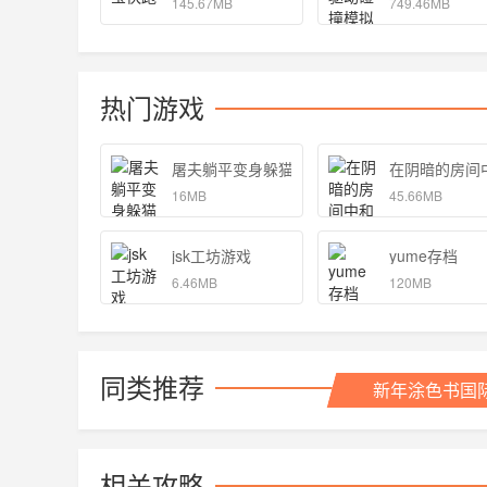
145.67MB
749.46MB
热门游戏
屠夫躺平变身躲猫猫游戏安卓版 1.0
在阴暗的房间
16MB
45.66MB
jsk工坊游戏
yume存档
6.46MB
120MB
同类推荐
新年涂色书国
相关攻略