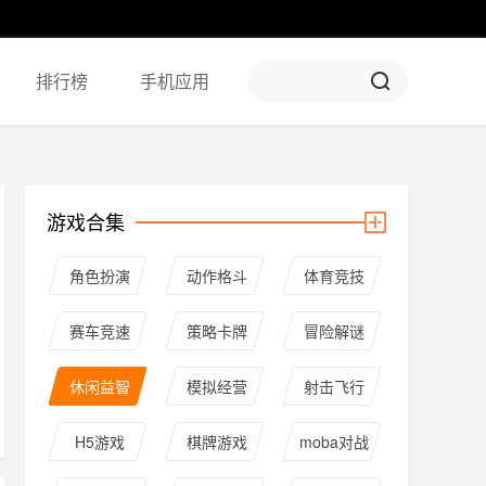
排行榜
手机应用
游戏合集
角色扮演
动作格斗
体育竞技
赛车竞速
策略卡牌
冒险解谜
休闲益智
模拟经营
射击飞行
H5游戏
棋牌游戏
moba对战