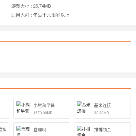
游戏大小 :
26.74MB
适用人群 :
年满十六周岁以上
小熊和早餐
基米连接
1570.00MB
32.38MB
模拟器
盒理吗
排排领金