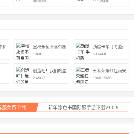
88.92MB
111.26MB
中和独孤的女孩子的物语 手机版
皇权永恒不落帝国官方
劲爆卡车 手机版
13MB
50.44MB
创造吧！我们的星球
王者荣耀红包雨安卓
2.45GB
1868.19MB
际服免费下载
新年涂色书国际服手游下载v1.0.5