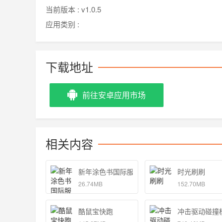
当前版本 :
v1.0.5
应用类别 :
下载地址
前往安卓应用市场
相关内容
新年涂色书国际服
时光刷刷
26.74MB
152.70MB
酷鼠宝快跑
冲击驱动碰撞