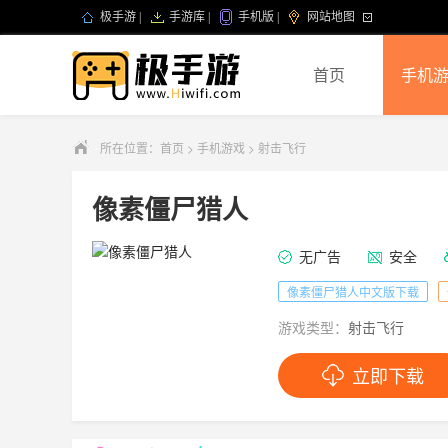
极手游
|
手游库
|
手机版
|
网站地图
首页
手机
所在位置：
首页
>
手机游戏
>
射击飞行
像素僵尸猎人
无广告
安全
像素僵尸猎人中文版下载
游戏类型：
射击飞行
立即下载