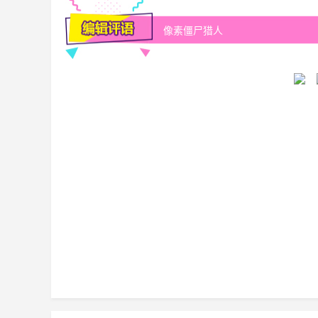
像素僵尸猎人