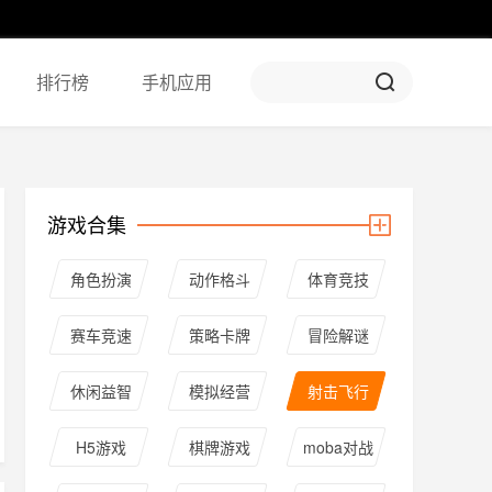
排行榜
手机应用
游戏合集
角色扮演
动作格斗
体育竞技
赛车竞速
策略卡牌
冒险解谜
休闲益智
模拟经营
射击飞行
H5游戏
棋牌游戏
moba对战