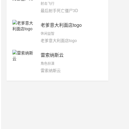
射击飞行
最后射手死亡僵尸3D
老爹意大利面店togo
休闲益智
老爹意大利面店togo
雷索纳斯云
角色扮演
雷索纳斯云