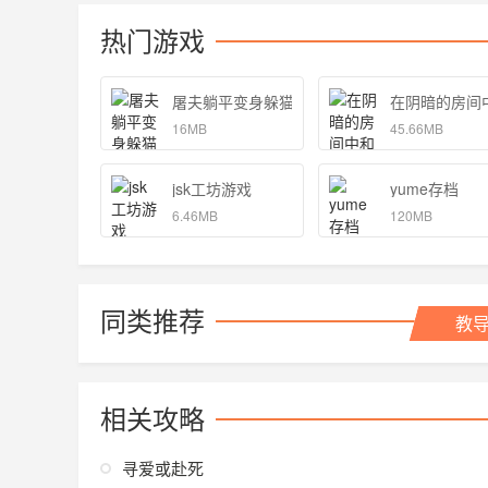
热门游戏
屠夫躺平变身躲猫猫游戏安卓版 1.0
在阴暗的房间
16MB
45.66MB
jsk工坊游戏
yume存档
6.46MB
120MB
同类推荐
教
相关攻略
寻爱或赴死