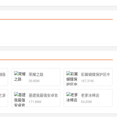
器版
荣耀之路
彩翼蝴蝶保护区中文
30.85M
167.31M
之源
基建我最强安卓官方版
老爹冰棒店
171.89M
54.20M