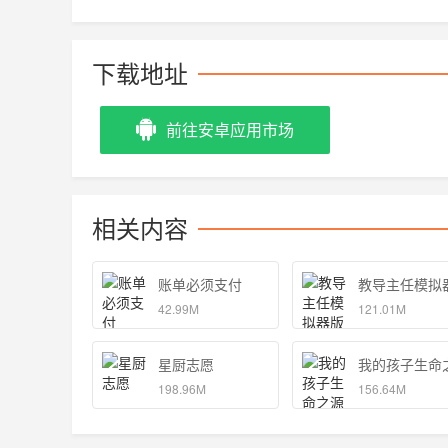
下载地址
前往安卓应用市场
相关内容
账单必须支付
教导主任模拟
42.99M
121.01M
星厨志愿
我的孩子生命
198.96M
156.64M