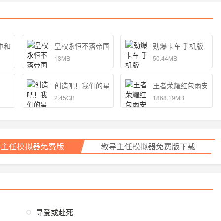
中和独孤的女孩子的物语 手机版
皇权永恒不落帝国官方
劲爆卡车 手机版
13MB
50.44MB
创造吧！我们的星球
王者荣耀红包雨安卓
2.45GB
1868.19MB
导主任模拟器免费版
教导主任模拟器免费版下载
寻爱或赴死