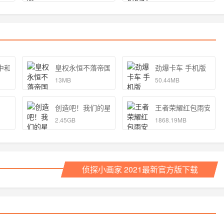
中和独孤的女孩子的物语 手机版
皇权永恒不落帝国官方
劲爆卡车 手机版
13MB
50.44MB
创造吧！我们的星球
王者荣耀红包雨安卓
2.45GB
1868.19MB
侦探小画家 2021最新官方版下载