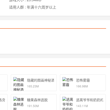
适用人群 :
年满十六周岁以上
隐藏的图画神秘酒店
恐怖雾霾
165.23M
166.98M
洛克
糖果森林逃脱
逃离爷爷和奶奶的房
191.50M
143.11M