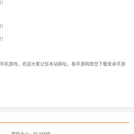
高！
谜！
楚！
的 手机游戏，欢迎大家记住本站网址，极手游网是您下载安卓手游
游戏大小 :
23.34MB