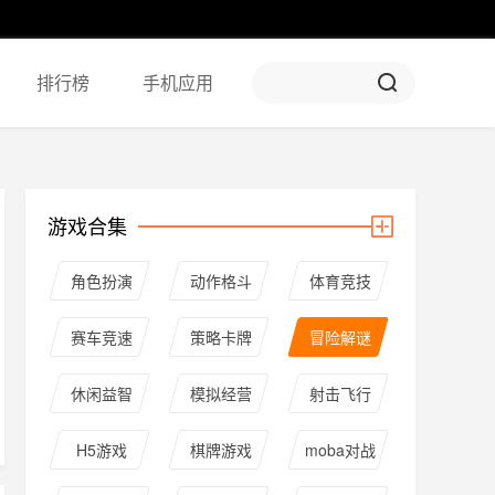
排行榜
手机应用
游戏合集
角色扮演
动作格斗
体育竞技
赛车竞速
策略卡牌
冒险解谜
休闲益智
模拟经营
射击飞行
H5游戏
棋牌游戏
moba对战