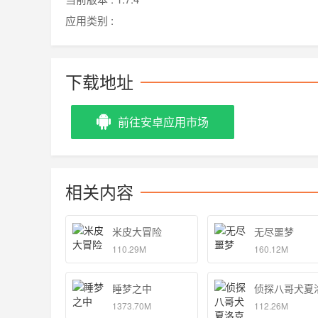
应用类别 :
下载地址
前往安卓应用市场
相关内容
米皮大冒险
无尽噩梦
110.29M
160.12M
睡梦之中
侦探八哥犬夏
1373.70M
112.26M