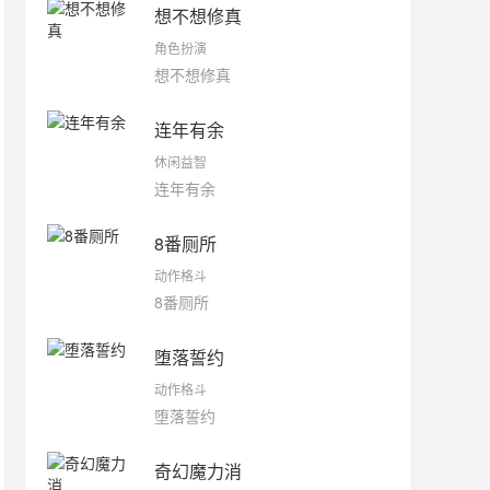
想不想修真
角色扮演
想不想修真
连年有余
休闲益智
连年有余
8番厕所
动作格斗
8番厕所
堕落誓约
动作格斗
堕落誓约
奇幻魔力消