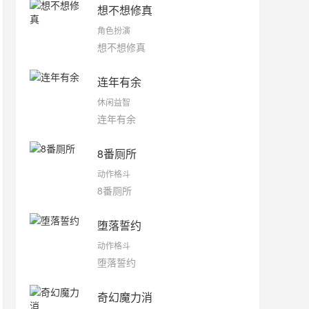
想不想修真
角色扮演
想不想修真
连年有余
休闲益智
连年有余
8番厕所
动作格斗
8番厕所
堕落誓约
动作格斗
堕落誓约
奇幻魔力消