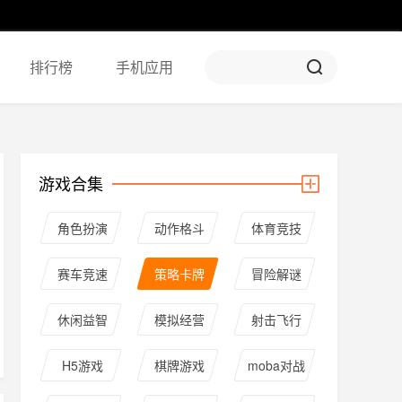
排行榜
手机应用
游戏合集
角色扮演
动作格斗
体育竞技
赛车竞速
策略卡牌
冒险解谜
休闲益智
模拟经营
射击飞行
H5游戏
棋牌游戏
moba对战