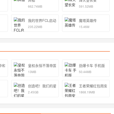
弃船
烽火望长安
662.74MB
591.52MB
我的世界FCL启动器
魔塔英雄传
235.22MB
15.46M
中和独孤的女孩子的物语 手机版
皇权永恒不落帝国官方
劲爆卡车 手机版
13MB
50.44MB
创造吧！我们的星球
王者荣耀红包雨安卓
2.45GB
1868.19MB