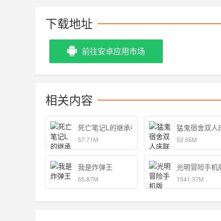
下载地址
前往安卓应用市场
相关内容
死亡笔记L的继承者
猛鬼宿舍双人
57.71M
52.66M
我是炸弹王
光明冒险手机
65.87M
1541.37M