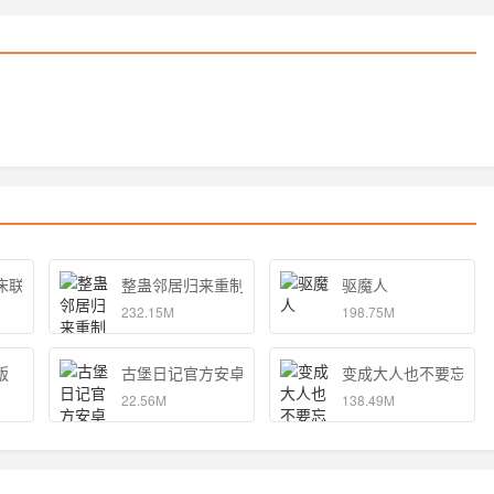
床联机版
整蛊邻居归来重制版
驱魔人
232.15M
198.75M
版
古堡日记官方安卓版
变成大人也不要忘记
22.56M
138.49M