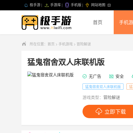
极手游
|
手游库
|
手机版
|
网站地图
首页
手机
所在位置：
首页
>
手机游戏
>
冒险解谜
猛鬼宿舍双人床联机版
无广告
安全
猛鬼宿舍双人床联机版
猛
游戏类型：
冒险解谜
立即下载