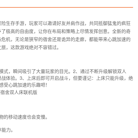
冒险生存手游，玩家可以邀请好友并肩作战，共同抵御猛鬼的疯狂
予了极高的自由度，让你在布局和策略上尽情发挥创意。全新的奇
与危机，无论是狭窄的宿舍还是诡异的走廊，都能带来心跳加速的
之旅，这款游戏绝对不容错过。
模式，瞬间吸引了大量玩家的目光。2、通过不断升级解锁双人
对战体验。3、上床后即可开启战斗，但要谨记：上床只能升级，绝
感受心跳加速的乐趣吧！
物的移动速度也会变慢。
存能力。