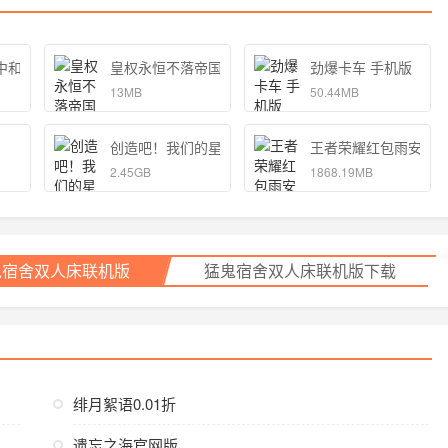
中和独孤的女孩子的物语 手机版
皇权永恒不落帝国官方
劲爆卡车 手机版
13MB
50.44MB
创造吧！我们的星球
王者荣耀红包雨安卓
2.45GB
1868.19MB
鬼宿舍双人床联机版
猛鬼宿舍双人床联机版下载
绯月絮语0.01折
遗忘之海官网版