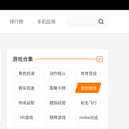
排行榜
手机应用
游戏合集
角色扮演
动作格斗
体育竞技
赛车竞速
策略卡牌
冒险解谜
休闲益智
模拟经营
射击飞行
H5游戏
棋牌游戏
moba对战