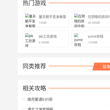
热门游戏
屠夫躺平变身躲猫猫游戏安卓版 1.0
在阴暗的房间
16MB
45.66MB
jsk工坊游戏
yume存档
6.46MB
120MB
同类推荐
猛
相关攻略
绯月絮语0.01折
遗忘之海官网版