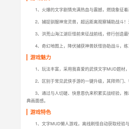
1、火爆的文字剧情充满热血与震撼，燃烧象征
2、捕捉驯服神宠灵兽，超远距离观察辅助战斗！
3、洪荒山海江湖巨怪前来征战前线，修行创造最
4、奇幻地图上，降伏捕获神兽妖怪协助战斗，
游戏魅力
1、玩法丰富，采用我喜爱的武侠文字MUD题材
2、区别于常见武侠手游的一键升级，其拜师门、
3、通过与人切磋、快意恩仇来积累实战经验，
典画面感。
游戏特色
1、文字MUD懒人游戏，离线刷怪自动获取经验