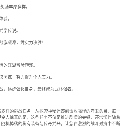
，奖励丰厚多样。
体验。
武学传说。
战旗凛凛，凭实力决胜！
情的江湖冒险游戏。
侠历练，努力提升个人实力。
挑战，逐步强化自身，最终成为武林强者。
富多样的挑战任务，从探索神秘遗迹到击败强悍的守卫头目，每一
更令人惊喜的是，这些任务不仅是推进剧情的关键，还常常伴随着
上随机掉落的稀有装备与传奇武器，让您在激烈的战斗对抗中不断