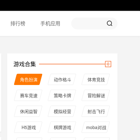
排行榜
手机应用
游戏合集
角色扮演
动作格斗
体育竞技
赛车竞速
策略卡牌
冒险解谜
休闲益智
模拟经营
射击飞行
H5游戏
棋牌游戏
moba对战