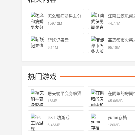
怎么和病娇男友分手
江南武侠见闻
159.12M
44.77M
斩妖记果盘
罪恶都市火柴
9.11M
95.18M
热门游戏
屠夫躺平变身躲猫猫游戏安卓版 1.0
在阴暗的房间
16MB
45.66MB
jsk工坊游戏
yume存档
6.46MB
120MB