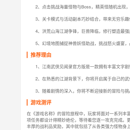
2、点击挑战海量怪物与Boss，精英怪随机出现
3、关卡模式与活动副本巧妙结合，带来无穷乐趣
4、洪荒山海江湖争锋，巨兽降临，修行塑造最强
5、幻境地图捕捉神兽妖怪助战，挑战怒火盛宴，
推荐理由
1、江南武侠见闻录官方版是一款拥有丰富文字剧
2、在熟悉的江湖背景下，你将开启属于自己的武
3、随着剧情的深入，你将不断迎接新的冒险与
游戏测评
在《游戏名称》的冒险旅程中，玩家将面对一系列丰
项任务都设计得精妙绝伦，等待着您逐一攻克完成。
丰厚的战利品奖励，其中就包括了从各类强力怪物身