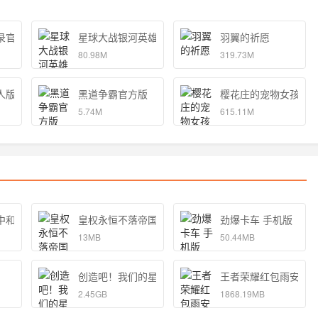
录官方版
星球大战银河英雄传
羽翼的祈愿
80.98M
319.73M
人版
黑道争霸官方版
樱花庄的宠物女孩
5.74M
615.11M
中和独孤的女孩子的物语 手机版
皇权永恒不落帝国官方
劲爆卡车 手机版
13MB
50.44MB
创造吧！我们的星球
王者荣耀红包雨安卓
2.45GB
1868.19MB