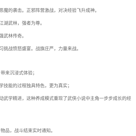
着恶魔的袭击。正邪阵营激战，对决经验飞升成神。
江湖武林，强者为尊。
强武林传奇。
练习挑战愤怒盛宴。战旗庄严，力量来战。
，带来沉浸式体验；
学技能的过程独具特色，更为真实；
推动武学精进，这种养成模式重现了武侠小说中主角一步步成长的经
与物品，战斗结束实时通知。