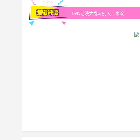
BVN动漫大乱斗别天止水改