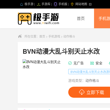
极手游
|
手游库
|
手机版
|
网站地图
首页
手机
所在位置：
首页
>
手机游戏
>
动作格斗
BVN动漫大乱斗别天止水改
无广告
安全
BVN动漫大乱斗别天止水改游
游戏类型：
动作格斗
立即下载