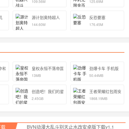
109.56M
125.69M
机
源计划奥特超人
反恐要塞
144.60M
176.45M
中和独孤的女孩子的物语 手机版
皇权永恒不落帝国官方
劲爆卡车 手机版
13MB
50.44MB
创造吧！我们的星球
王者荣耀红包雨安卓
2.45GB
1868.19MB
下载
BVN动漫大乱斗别天止水改安卓版下载v1.1