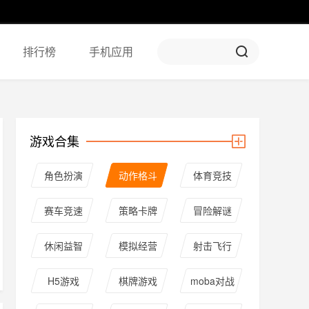
排行榜
手机应用
游戏合集
角色扮演
动作格斗
体育竞技
赛车竞速
策略卡牌
冒险解谜
休闲益智
模拟经营
射击飞行
H5游戏
棋牌游戏
moba对战