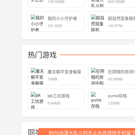
100.00MB
809.35MB
我的小小守护者
超自然现象联
161.92M
140.87M
热门游戏
屠夫躺平变身躲猫猫游戏安卓版 1.0
在阴暗的房间
16MB
45.66MB
jsk工坊游戏
yume存档
6.46MB
120MB
同类推荐
BVN动漫大乱斗别天止水改游戏手机版