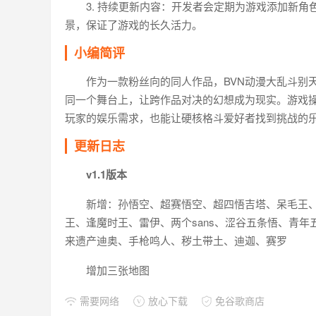
3. 持续更新内容：开发者会定期为游戏添加新
景，保证了游戏的长久活力。
小编简评
作为一款粉丝向的同人作品，BVN动漫大乱斗别
同一个舞台上，让跨作品对决的幻想成为现实。游戏
玩家的娱乐需求，也能让硬核格斗爱好者找到挑战的
更新日志
v1.1版本
新增：孙悟空、超赛悟空、超四悟吉塔、呆毛王
王、逢魔时王、雷伊、两个sans、涩谷五条悟、青
来遗产迪奥、手枪鸣人、秽土带土、迪迦、赛罗
增加三张地图
需要网络
放心下载
免谷歌商店