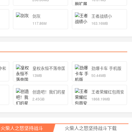
剑灰
王者战绩小
117.86M
163.16MB
中和独孤的女孩子的物语 手机版
皇权永恒不落帝国官方
劲爆卡车 手机版
13MB
50.44MB
创造吧！我们的星球
王者荣耀红包雨安卓
2.45GB
1868.19MB
火柴人之怒坚持战斗
火柴人之怒坚持战斗下载