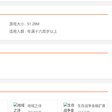
游戏大小 :
51.28M
适用人群 :
年满十六周岁以上
地域之诗
生存战争金融扩展版2.
268.86MB
18.67MB