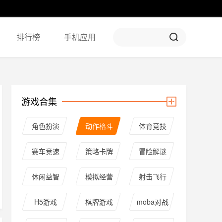
排行榜
手机应用
游戏合集
角色扮演
动作格斗
体育竞技
赛车竞速
策略卡牌
冒险解谜
休闲益智
模拟经营
射击飞行
H5游戏
棋牌游戏
moba对战