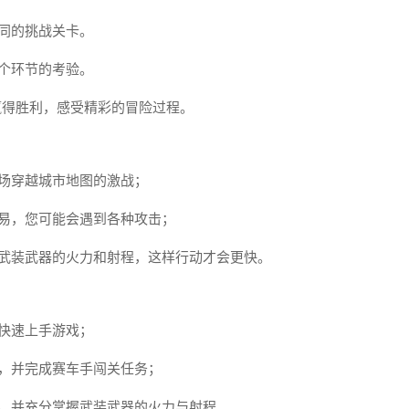
同的挑战关卡。
个环节的考验。
赢得胜利，感受精彩的冒险过程。
场穿越城市地图的激战；
易，您可能会遇到各种攻击；
解武装武器的火力和射程，这样行动才会更快。
快速上手游戏；
，并完成赛车手闯关任务；
露，并充分掌握武装武器的火力与射程。