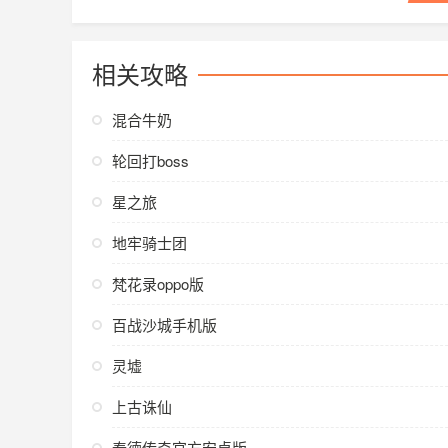
相关攻略
混合牛奶
轮回打boss
星之旅
地牢骑士团
梵花录oppo版
百战沙城手机版
灵墟
上古诛仙
泰德传奇官方安卓版