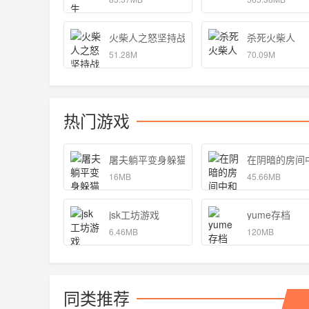
火柴人之怒坚持战斗
杀死火柴人
51.28M
70.09M
热门游戏
屠夫躺平变身躲猫猫游戏安卓版 1.0
在阴暗的房间
16MB
45.66MB
jsk工坊游戏
yume存档
6.46MB
120MB
同类推荐