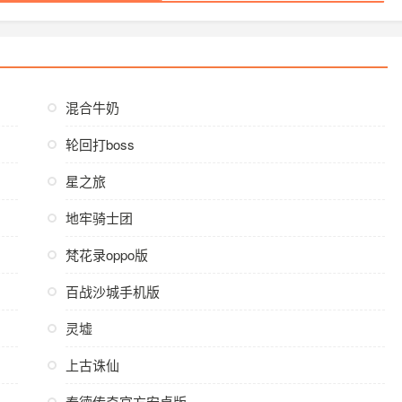
混合牛奶
轮回打boss
星之旅
地牢骑士团
梵花录oppo版
百战沙城手机版
灵墟
上古诛仙
泰德传奇官方安卓版