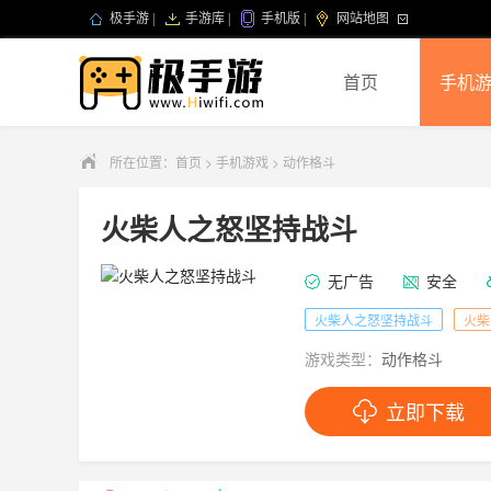
极手游
|
手游库
|
手机版
|
网站地图
首页
手机
所在位置：
首页
>
手机游戏
>
动作格斗
火柴人之怒坚持战斗
无广告
安全
火柴人之怒坚持战斗
火柴
游戏类型：
动作格斗
立即下载