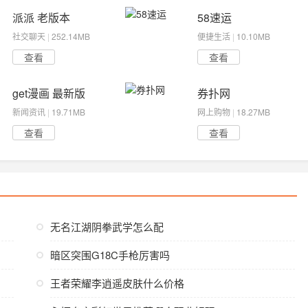
派派 老版本
58速运
社交聊天
|
252.14MB
便捷生活
|
10.10MB
查看
查看
get漫画 最新版
券扑网
新闻资讯
|
19.71MB
网上购物
|
18.27MB
查看
查看
无名江湖阴拳武学怎么配
暗区突围G18C手枪厉害吗
王者荣耀李逍遥皮肤什么价格