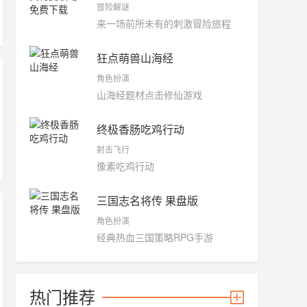
冒险解谜
来一场前所未有的刺激冒险旅程
狂点萌兽山海经
角色扮演
山海经题材点击修仙游戏
终极香肠吃鸡行动
射击飞行
像素吃鸡行动
三国志名将传 果盘版
角色扮演
经典热血三国策略RPG手游
热门推荐