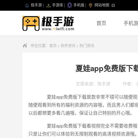
极手游
|
手游库
|
手机版
|
网站地图
首页
手机
所在位置：
首页
>
软件资讯
>
热门资讯
夏娃app免费版下
文章来源：极手游
作者：
夏娃app免费版下载是款非常不错可以随便观
随便观看到所有的福利资源的内容哦，而且男人们都
以后都想要多看几遍哦，保证让自己特别的开心哦。
夏娃app免费版下载看视频完全不需要收费哦
只是让你们可以体验到无限制观看的高清视频资源哦