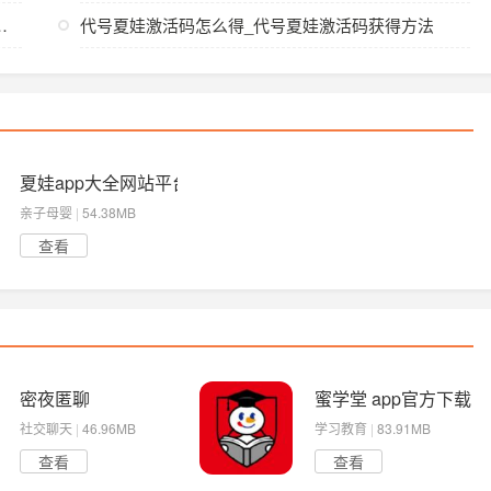
海量的精品好莱坞电影片资源
代号夏娃激活码怎么得_代号夏娃激活码获得方法
夏娃app大全网站平台
亲子母婴
|
54.38MB
查看
安全无病毒
密夜匿聊
蜜学堂 app官方下载
社交聊天
|
46.96MB
学习教育
|
83.91MB
查看
查看