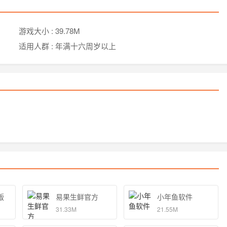
游戏大小 :
39.78M
适用人群 :
年满十六周岁以上
版
易果生鲜官方
小年鱼软件
31.33M
21.55M