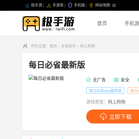
极手游
|
手游库
|
手机版
|
网站地图
首页
手机
所在位置：
首页
>
安卓软件
>
网上购物
每日必省最新版
无广告
安全
每日必省app最新版
每日
游戏类型：
网上购物
立即下载