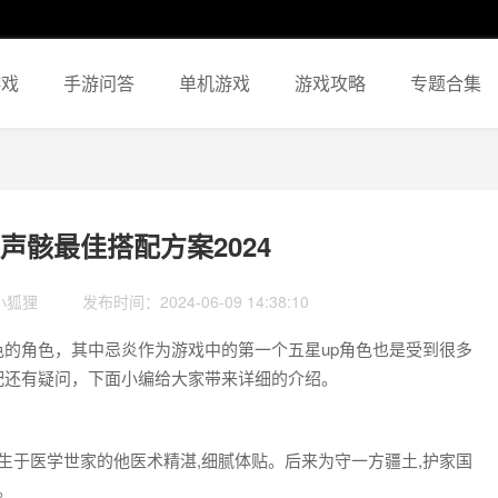
游戏
手游问答
单机游戏
游戏攻略
专题合集
声骸最佳搭配方案2024
小狐狸
发布时间：2024-06-09 14:38:10
的角色，其中忌炎作为游戏中的第一个五星up角色也是受到很多
配还有疑问，下面小编给大家带来详细的介绍。
生于医学世家的他医术精湛,细腻体贴。后来为守一方疆土,护家国
。