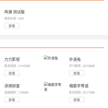
鸣潮 测试服
角色扮演
|
0KB
查看
力力影视
外语兔
影音视频
|
10.65MB
学习教育
|
26.50MB
查看
查看
泽祺财富
唱歌学粤语
金融理财
|
7.99MB
影音视频
|
23.77MB
查看
查看