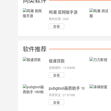
鸣潮 官网版手游
角色扮演
|
0KB
查看
软件推荐
极速贷款
金融理财
|
15.89MB
查看
pubgtool画质助手 180帧
系统安全
|
27.87MB
查看