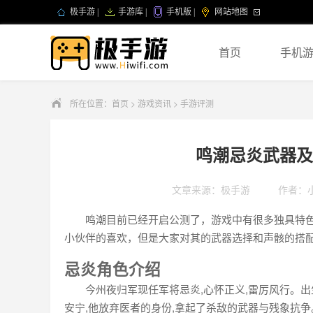
极手游
|
手游库
|
手机版
|
网站地图
首页
手机
所在位置：
首页
>
游戏资讯
>
手游评测
鸣潮忌炎武器及
文章来源：极手游
作者：
鸣潮目前已经开启公测了，游戏中有很多独具特色
小伙伴的喜欢，但是大家对其的武器选择和声骸的搭
忌炎角色介绍
今州夜归军现任军将忌炎,心怀正义,雷厉风行。出
安宁,他放弃医者的身份,拿起了杀敌的武器与残象抗争