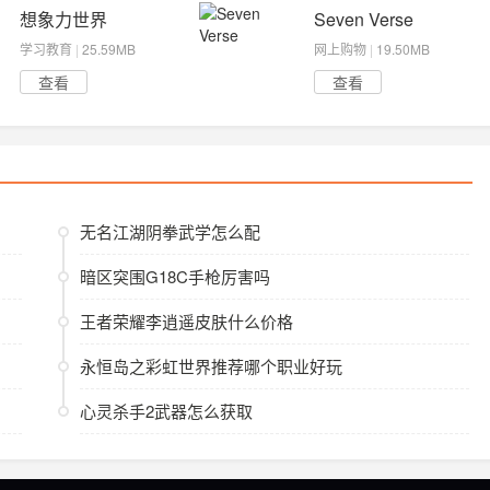
想象力世界
Seven Verse
学习教育
|
25.59MB
网上购物
|
19.50MB
查看
查看
无名江湖阴拳武学怎么配
暗区突围G18C手枪厉害吗
王者荣耀李逍遥皮肤什么价格
永恒岛之彩虹世界推荐哪个职业好玩
心灵杀手2武器怎么获取