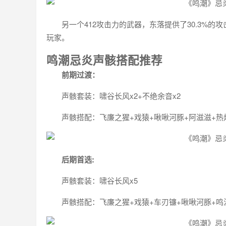
另一个412攻击力的武器，东落提供了30.3%
玩家。
鸣潮忌炎声骸搭配推荐
前期过渡：
声骸套装：啸谷长风x2+不绝余音x2
声骸搭配：飞廉之猩+戏猿+啾啾河豚+阿滋滋+热熔棱
后期首选:
声骸套装：啸谷长风x5
声骸搭配：飞廉之猩+戏猿+车刃镰+啾啾河豚+鸣泣战