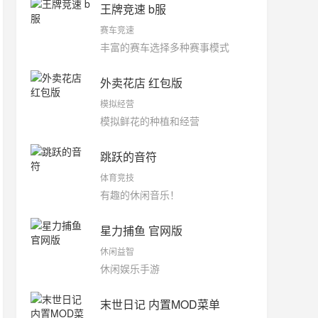
王牌竞速 b服
赛车竞速
丰富的赛车选择多种赛事模式
外卖花店 红包版
模拟经营
模拟鲜花的种植和经营
跳跃的音符
体育竞技
有趣的休闲音乐！
星力捕鱼 官网版
休闲益智
休闲娱乐手游
末世日记 内置MOD菜单