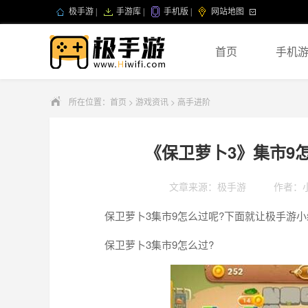
极手游
|
手游库
|
手机版
|
网站地图
首页
手机
所在位置：
首页
>
游戏资讯
>
高手进阶
《保卫萝卜3》集市9
文章来源：极手游
作者：
保卫萝卜3集市9怎么过呢?下面就让极手游小编
保卫萝卜3集市9怎么过?