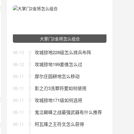
大掌门2金将怎么组合
06-12
攻城掠地228级怎么排兵布阵
06-12
攻城掠地199姜维怎么过
06-11
摩尔庄园耕地怎么移动
06-11
影之刃3洗罪符要如何使用
06-11
攻城掠地171级如何选将
06-11
鬼泣巅峰之战最强武器有什么推荐
06-11
阿瓦隆之王符文怎么获得