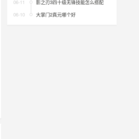
06-11
影之刃3四十级无锋技能怎么搭配
06-10
大掌门2真元哪个好
超高清144帧