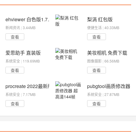
ehviewer 白色版1.7.26.3
梨涡 红包版
新闻资讯
|
3.44MB
便捷生活
|
40.33MB
查看
查看
爱思助手 直装版
美妆相机 免费下载
系统安全
|
119.69MB
图像摄影
|
66.56MB
查看
查看
procreate 2022最新版
pubgtool画质修改器 
系统安全
|
7.17MB
系统安全
|
27.87MB
查看
查看