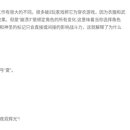
工作有很大的不同。很多破2玩家戏称它为穿衣游戏，因为衣服和武
果。但是“崩溃3”是绑定角色的所有变化:这意味着当你选择角色
器和神圣的标记只会直接或间接的影响战斗力，这就解释了为什么
“夏”。
夜双辉光”!