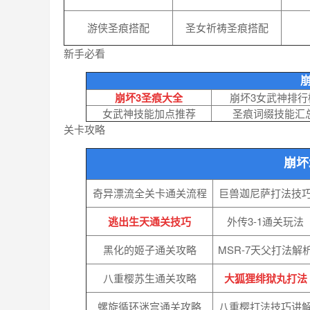
游侠圣痕搭配
圣女祈祷圣痕搭配
新手必看
崩坏3圣痕大全
崩坏3女武神排行
女武神技能加点推荐
圣痕词缀技能汇
关卡攻略
崩坏
奇异漂流全关卡通关流程
巨兽迦尼萨打法技
逃出生天通关技巧
外传3-1通关玩法
黑化的姬子通关攻略
MSR-7天父打法解
八重樱苏生通关攻略
大狐狸绯狱丸打法
螺旋循环迷宫通关攻略
八重樱打法技巧讲