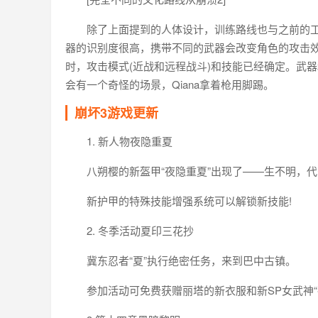
除了上面提到的人体设计，训练路线也与之前的
器的识别度很高，携带不同的武器会改变角色的攻击效
时，攻击模式(近战和远程战斗)和技能已经确定。武
会有一个奇怪的场景，Qiana拿着枪用脚踢。
崩坏3游戏更新
1. 新人物夜隐重夏
八朔樱的新盔甲“夜隐重夏”出现了——生不明，代号
新护甲的特殊技能增强系统可以解锁新技能!
2. 冬季活动夏印三花抄
冀东忍者“夏”执行绝密任务，来到巴中古镇。
参加活动可免费获赠丽塔的新衣服和新SP女武神“