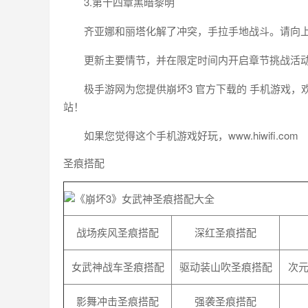
3.第十四章黑暗黎明
齐亚娜和丽塔化解了冲突，手拉手地战斗。请向上
更新主要情节，并在限定时间内开启章节挑战活动
极手游网为您提供崩坏3 官方下载的 手机游戏，
站！
如果您觉得这个手机游戏好玩，www.hiwifi.com
圣痕搭配
战场疾风圣痕搭配
深红圣痕搭配
女武神战车圣痕搭配
驱动装山吹圣痕搭配
次
影舞冲击圣痕搭配
强袭圣痕搭配