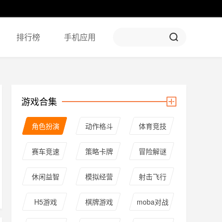
排行榜
手机应用
游戏合集
角色扮演
动作格斗
体育竞技
赛车竞速
策略卡牌
冒险解谜
休闲益智
模拟经营
射击飞行
H5游戏
棋牌游戏
moba对战