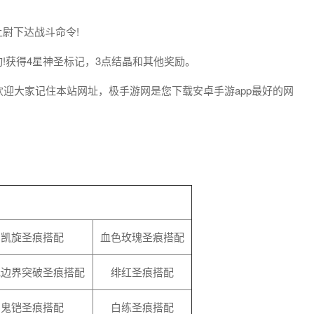
尉下达战斗命令!
!获得4星神圣标记，3点结晶和其他奖励。
欢迎大家记住本站网址，极手游网是您下载安卓手游app最好的网
凯旋圣痕搭配
血色玫瑰圣痕搭配
元边界突破圣痕搭配
绯红圣痕搭配
鬼铠圣痕搭配
白练圣痕搭配