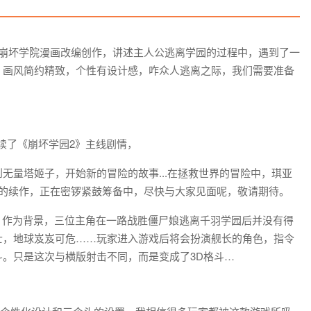
崩坏学院漫画改编创作，讲述主人公逃离学园的过程中，遇到了一
，画风简约精致，个性有设计感，咋众人逃离之际，我们需要准备
续了《崩坏学园2》主线剧情，
无量塔姬子，开始新的冒险的故事...在拯救世界的冒险中，琪亚
2的续作，正在密锣紧鼓筹备中，尽快与大家见面呢，敬请期待。
坏】作为背景，三位主角在一路战胜僵尸娘逃离千羽学园后并没有得
士，地球岌岌可危……玩家进入游戏后将会扮演舰长的角色，指令
。只是这次与横版射击不同，而是变成了3D格斗…