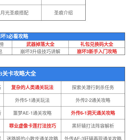
月光圣痕搭配
圣痕介绍
崩坏3必看攻略
榜
武器掉落大全
礼包兑换
码大全
总
崩坏3升级技巧讲解
崩坏3新手入门攻略
3关卡攻略大全
巧
复杂的人类通关玩法
探索关潜行刺杀任务
外传5-1通关玩法
外传2-2通关攻略
析
噩梦AE-1通关攻略
外传6-1洞天通关攻略
罪业虚像卡莲打法技巧
黑轩辕打法阵容解析
解
迷路姬的小散步通关攻略
外传AE-3轩辕再现通关攻略