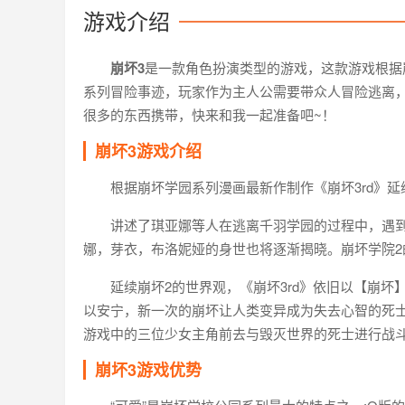
游戏介绍
崩坏3
是一款角色扮演类型的游戏，这款游戏根据
系列冒险事迹，玩家作为主人公需要带众人冒险逃离
很多的东西携带，快来和我一起准备吧~！
崩坏3游戏介绍
根据崩坏学园系列漫画最新作制作《崩坏3rd》延
讲述了琪亚娜等人在逃离千羽学园的过程中，遇到
娜，芽衣，布洛妮娅的身世也将逐渐揭晓。崩坏学院
延续崩坏2的世界观，《崩坏3rd》依旧以【崩
以安宁，新一次的崩坏让人类变异成为失去心智的死
游戏中的三位少女主角前去与毁灭世界的死士进行战斗
崩坏3游戏优势