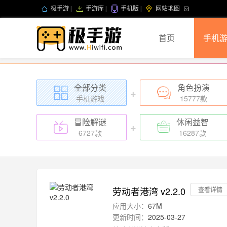
极手游
|
手游库
|
手机版
|
网站地图
首页
手机
全部分类
角色扮演
+
手机游戏
15777款
冒险解谜
休闲益智
+
6727款
16287款
劳动者港湾 v2.2.0
查看详情
应用大小：
67M
更新时间：
2025-03-27