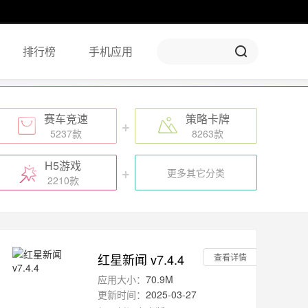
排行榜
手机应用
赛车竞速
策略卡牌
+
+
5237款
8263款
H5游戏
+
更多其它分类
2210款
红星新闻 v7.4.4
查看详情
应用大小：
70.9M
更新时间：
2025-03-27