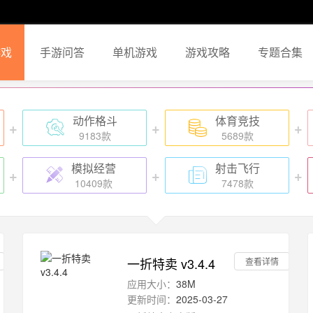
游戏
手游问答
单机游戏
游戏攻略
专题合集
动作格斗
体育竞技
+
+
+
9183款
5689款
模拟经营
射击飞行
+
+
+
10409款
7478款
一折特卖 v3.4.4
查看详情
应用大小：
38M
更新时间：
2025-03-27