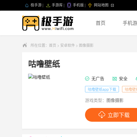
极手游
|
手游库
|
手机版
|
网站地图
首页
手机
所在位置：
首页
>
安卓软件
>
图像摄影
咕噜壁纸
无广告
安全
咕噜壁纸app下载
咕噜壁
游戏类型：
图像摄影
立即下载